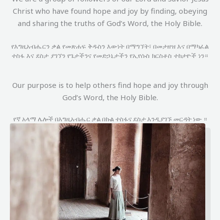
Christ who have found hope and joy by finding, obeying
and sharing the truths of God’s Word, the Holy Bible.
የእግዚአብሔርን
ቃል
የመጽሐፍ
ቅዱስን
እውነት
በማግኘት፣
በመታዘዝ
እና
በማካፈል
ተስፋ
እና
ደስታ
ያገኘን
የጌታችንና
የመድኃኒታችን
የኢየሱስ
ክርስቶስ
ተከታዮች
ነን።
Our purpose is to help others find hope and joy through
God’s Word, the Holy Bible.
የኛ አላማ ሌሎች በእግዚአብሔር ቃል በኩል ተስፋና ደስታ እንዲያገኙ መርዳት ነው ።