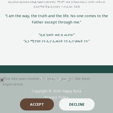
በኢየሱስ ክርስቶስ በኩል ካልሆነ በስተቀር ማንም ወደ እግዚአብሔር አባት መቅረብ
14:6
እንደማይችል እናያለን ። ዮሐንስ
“I am the way, the truth and the life. No one comes to the 
Father except through me.”
“ሲለ ሂወት ወደ ዘ መታሁ”
“ኢነ ሚንገድ ነን ኢና ኢዉነት ነን ኢና ህዉት ነን.”
This site uses cookies to ensure you get the best
Peace | Hope | Love
experience.
Copyright © 2026 Happy Bota
Privacy Policy
ACCEPT
DECLINE