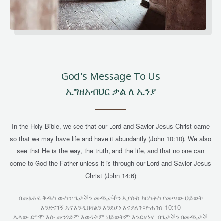
God's Message To Us
ኢግዘአብህር ቃል ለ ኢንያ
In
the Holy Bible, we see that our Lord and Savior Jesus Christ came
so that we may have life and have it abundantly (John 10:10). We also
see that He is the way, the truth, and the life, and that no one can
come to God the Father unless it is through our Lord and Savior Jesus
Christ (John 14:6)
በመፅሐፍ ቅዱስ ውስጥ ጌታችን መዳኒታችን ኢየሱስ ክርስቶስ የመጣው ህይወት
10:10
እንድናገኝ እና እንዲበዛልን እንደሆነ እናያለን።ዮሐንስ
ሌላው ደግሞ እሱ መንገድም እውነትም ህይወትም እንደሆነና
በጌታችን በመዳኒታች